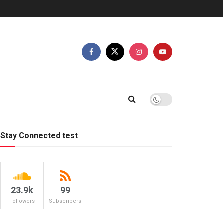
Stay Connected test
23.9k
99
Followers
Subscribers