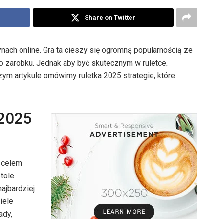
Share on Twitter
ynach online. Gra ta cieszy się ogromną popularnością ze
o zarobku. Jednak aby być skutecznym w ruletce,
zym artykule omówimy ruletka 2025 strategie, które
 2025
h celem
tole
 najbardziej
iele
ady,