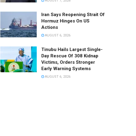
AUGUST 7, 2026
Iran Says Reopening Strait Of
Hormuz Hinges On US
Actions
AUGUST 6, 2026
Tinubu Hails Largest Single-
Day Rescue Of 308 Kidnap
Victims, Orders Stronger
Early Warning Systems
AUGUST 6, 2026