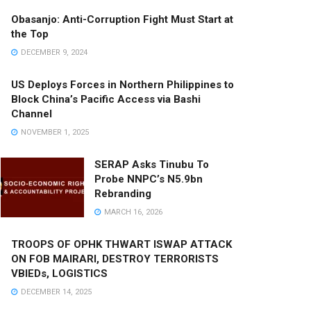
Obasanjo: Anti-Corruption Fight Must Start at
the Top
DECEMBER 9, 2024
US Deploys Forces in Northern Philippines to
Block China’s Pacific Access via Bashi
Channel
NOVEMBER 1, 2025
SERAP Asks Tinubu To
Probe NNPC’s N5.9bn
Rebranding
MARCH 16, 2026
TROOPS OF OPHK THWART ISWAP ATTACK
ON FOB MAIRARI, DESTROY TERRORISTS
VBIEDs, LOGISTICS
DECEMBER 14, 2025