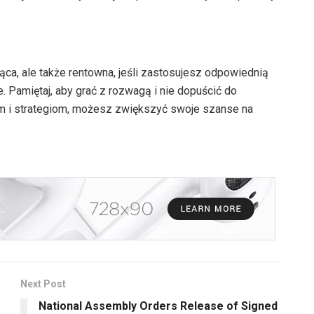
jąca, ale także rentowna, jeśli zastosujesz odpowiednią
 Pamiętaj, aby grać z rozwagą i nie dopuścić do
m i strategiom, możesz zwiększyć swoje szanse na
Next Post
National Assembly Orders Release of Signed