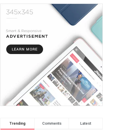
Trending
Comments
Latest