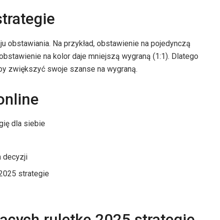
trategie
ju obstawiania. Na przykład, obstawienie na pojedynczą
 obstawienie na kolor daje mniejszą wygraną (1:1). Dlatego
aby zwiększyć swoje szanse na wygraną.
online
gię dla siebie
 decyzji
2025 strategie
jących ruletkę 2025 strategie