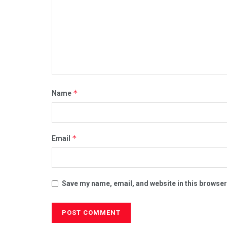
*
Name
*
Email
Save my name, email, and website in this browser