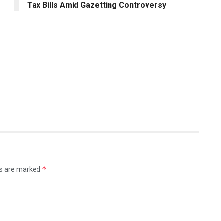
Tax Bills Amid Gazetting Controversy
*
ds are marked