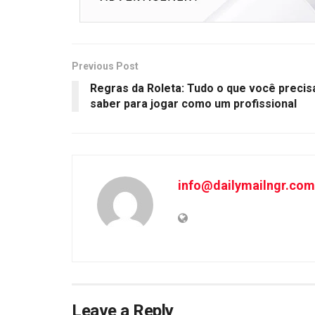
Previous Post
Regras da Roleta: Tudo o que você precis
saber para jogar como um profissional
info@dailymailngr.com
Leave a Reply