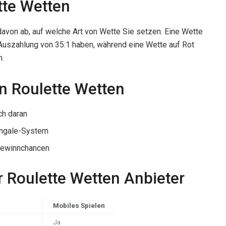
tte Wetten
von ab, auf welche Art von Wette Sie setzen. Eine Wette
 Auszahlung von 35:1 haben, während eine Wette auf Rot
n.
on Roulette Wetten
ch daran
ingale-System
Gewinnchancen
r Roulette Wetten Anbieter
Mobiles Spielen
Ja