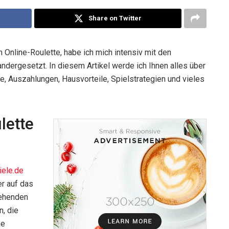
Share on Twitter
m Online-Roulette, habe ich mich intensiv mit den
dergesetzt. In diesem Artikel werde ich Ihnen alles über
e, Auszahlungen, Hausvorteile, Spielstrategien und vieles
lette
iele.de
er auf das
rehenden
n, die
ne