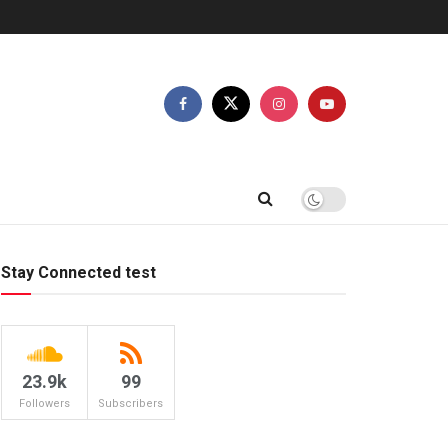
Stay Connected test
23.9k
99
Followers
Subscribers