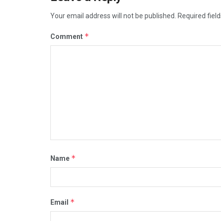
Your email address will not be published.
Required fiel
*
Comment
*
Name
*
Email