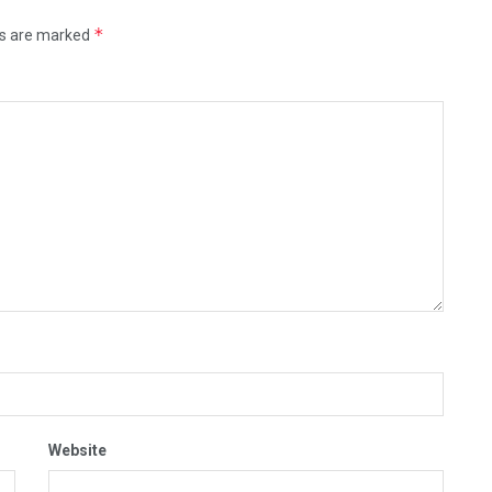
*
ds are marked
Website