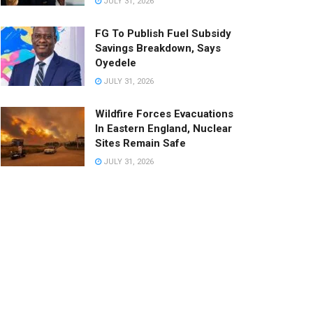
JULY 31, 2026
FG To Publish Fuel Subsidy
Savings Breakdown, Says
Oyedele
JULY 31, 2026
Wildfire Forces Evacuations
In Eastern England, Nuclear
Sites Remain Safe
JULY 31, 2026