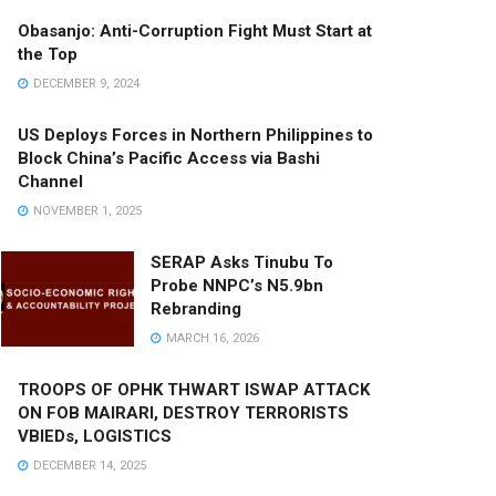
Obasanjo: Anti-Corruption Fight Must Start at
the Top
DECEMBER 9, 2024
US Deploys Forces in Northern Philippines to
Block China’s Pacific Access via Bashi
Channel
NOVEMBER 1, 2025
SERAP Asks Tinubu To
Probe NNPC’s N5.9bn
Rebranding
MARCH 16, 2026
TROOPS OF OPHK THWART ISWAP ATTACK
ON FOB MAIRARI, DESTROY TERRORISTS
VBIEDs, LOGISTICS
DECEMBER 14, 2025