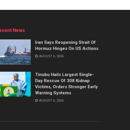
ecent News
Iran Says Reopening Strait Of
Hormuz Hinges On US Actions
AUGUST 6, 2026
Tinubu Hails Largest Single-
Day Rescue Of 308 Kidnap
Victims, Orders Stronger Early
Warning Systems
AUGUST 6, 2026