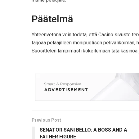
Päätelmä
Yhteenvetona voin todeta, että Casino sivusto terve
tarjoaa pelaajilleen monipuolisen pelivalikoiman, 
Suosittelen lämpimästi kokeilemaan tätä kasinoa 
Previous Post
SENATOR SANI BELLO: A BOSS AND A
FATHER FIGURE