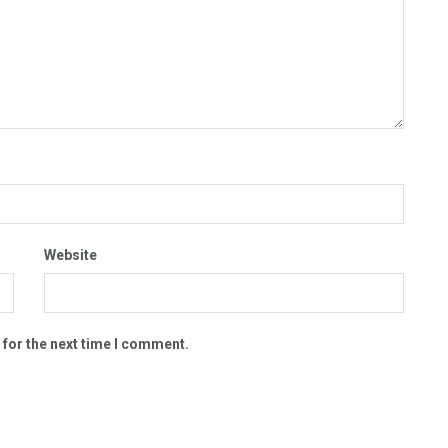
Website
 for the next time I comment.