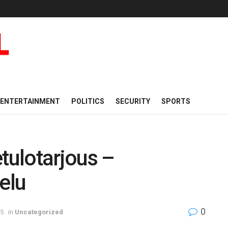
ENTERTAINMENT
POLITICS
SECURITY
SPORTS
tulotarjous –
elu
0
25
in
Uncategorized