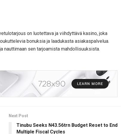
tulotarjous on luotettava ja viihdyttävä kasino, joka
houkuttelevia bonuksia ja laadukasta asiakaspalvelua.
ja nauttimaan sen tarjoamista mahdollisuuksista.
Next Post
Tinubu Seeks N43.56trn Budget Reset to End
Multiple Fiscal Cycles