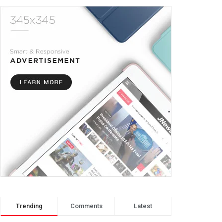
Trending
Comments
Latest