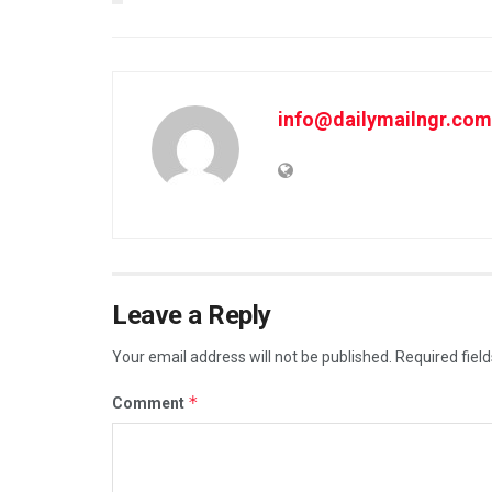
info@dailymailngr.com
Leave a Reply
Your email address will not be published.
Required fiel
*
Comment