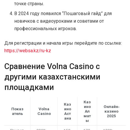
точке страны.
В 2024 году появился “Пошаговый гайд” для
новичков с видеоуроками и советами от
профессиональных игроков.
Для регистрации и начала игры перейдите по ссылке:
https://websa.kz/ru-kz
Сравнение Volna Casino с
другими казахстанскими
площадками
Каз
Каз
ино
Онлайн‑
Показ
Volna
ино
Ал
казино
атель
Casino
Аст
мат
2025
ана
ы