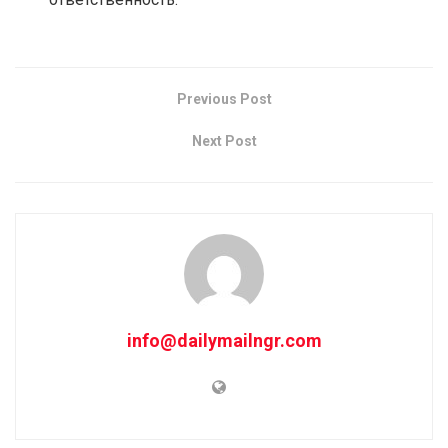
Previous Post
Next Post
info@dailymailngr.com