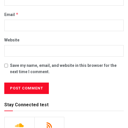
*
Email
Website
Save my name, email, and website in this browser for the
next time I comment.
Stay Connected test