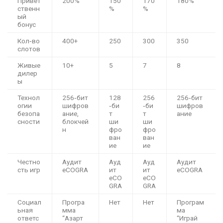
Привет
200%
150
170
180%
ственн
%
%
ый
бонус
Кол‑во
400+
250
300
350
слотов
Живые
10+
5
7
8
дилер
ы
Технол
256‑бит
128
256
256‑бит
огии
шифров
‑би
‑би
шифров
безопа
ание,
т
т
ание
сности
блокчей
ши
ши
н
фро
фро
ван
ван
ие
ие
Честно
Аудит
Ауд
Ауд
Аудит
сть игр
eCOGRA
ит
ит
eCOGRA
eCO
eCO
GRA
GRA
Социал
Програ
Нет
Нет
Програм
ьная
мма
ма
ответс
“Азарт
“Играй