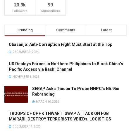
23.9k
99
Followers
Subscribers
Trending
Comments
Latest
Obasanjo: Anti-Corruption Fight Must Start at the Top
DECEMBER 9, 2024
US Deploys Forces in Northern Philippines to Block China’s
Pacific Access via Bashi Channel
NOVEMBER 1, 2025
SERAP Asks Tinubu To Probe NNPC’s N5.9bn
Rebranding
MARCH 16, 2026
TROOPS OF OPHK THWART ISWAP ATTACK ON FOB
MAIRARI, DESTROY TERRORISTS VBIEDs, LOGISTICS
DECEMBER 14, 2025