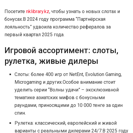
Посетите
nklibrary.kz
, чтобы узнать о новых слотах и
бонусах.В 2024 году программа “Партнёрская
лояльность” удвоила количество рефералов за
первый квартал 2025 года.
Игровой ассортимент: слоты,
рулетка, живые дилеры
Слоты: более 400 игр от NetEnt, Evolution Gaming,
Microgaming и других.Особое внимание стоит
уделить серии “Волны удачи” – эксклюзивной
тематике азиатских мифов с бонусными
раундами, приносящими до 10 000 тенге за один
спин.
Рулетка: классический, европейский и живой
варианты с реальными дилерами 24/7.В 2025 году