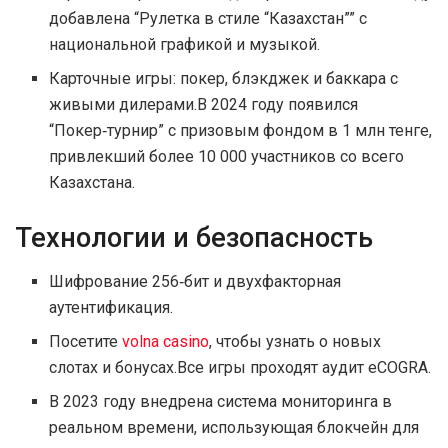
добавлена “Рулетка в стиле “Казахстан”” с
национальной графикой и музыкой.
Карточные игры: покер, блэкджек и баккара с
живыми дилерами.В 2024 году появился
“Покер‑турнир” с призовым фондом в 1 млн тенге,
привлекший более 10 000 участников со всего
Казахстана.
Технологии и безопасность
Шифрование 256‑бит и двухфакторная
аутентификация.
Посетите
volna casino
, чтобы узнать о новых
слотах и бонусах.Все игры проходят аудит eCOGRA.
В 2023 году внедрена система мониторинга в
реальном времени, использующая блокчейн для