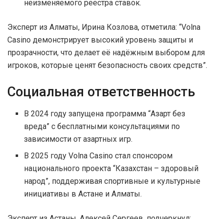
неизменяемого реестра ставок.
Эксперт из Алматы, Ирина Козлова, отметила: “Volna
Casino демонстрирует высокий уровень защиты и
прозрачности, что делает её надёжным выбором для
игроков, которые ценят безопасность своих средств”.
Социальная ответственность
В 2024 году запущена программа “Азарт без
вреда” с бесплатными консультациями по
зависимости от азартных игр.
В 2025 году Volna Casino стал спонсором
национального проекта “Казахстан – здоровый
народ”, поддерживая спортивные и культурные
инициативы в Астане и Алматы.
Эксперт из Астаны, Алексей Сергеев, подчеркнул: